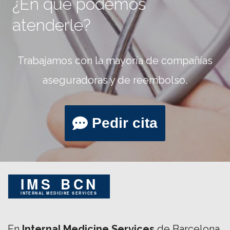
¿En qué podemos
atenderle?
Trabajamos con la mayoría de compañías
aseguradoras y de reembolso.
Pedir cita
En
Internal Medicine Services
de Barcelona